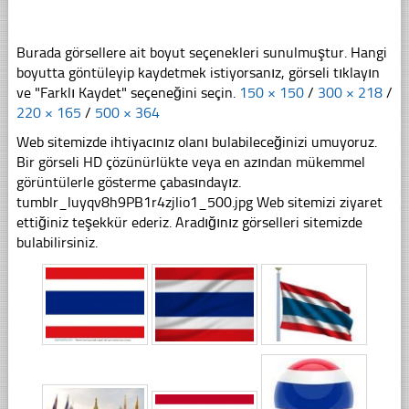
Burada görsellere ait boyut seçenekleri sunulmuştur. Hangi
boyutta göntüleyip kaydetmek istiyorsanız, görseli tıklayın
ve "Farklı Kaydet" seçeneğini seçin.
150 × 150
/
300 × 218
/
220 × 165
/
500 × 364
Web sitemizde ihtiyacınız olanı bulabileceğinizi umuyoruz.
Bir görseli HD çözünürlükte veya en azından mükemmel
görüntülerle gösterme çabasındayız.
tumblr_luyqv8h9PB1r4zjlio1_500.jpg Web sitemizi ziyaret
ettiğiniz teşekkür ederiz. Aradığınız görselleri sitemizde
bulabilirsiniz.