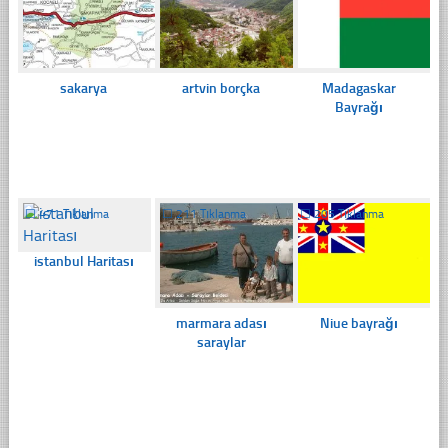
sakarya
artvin borçka
Madagaskar
Bayrağı
☐
471 Tıklanma
☐
211 Tıklanma
☐
205 Tıklanma
istanbul Haritası
marmara adası
Niue bayrağı
saraylar