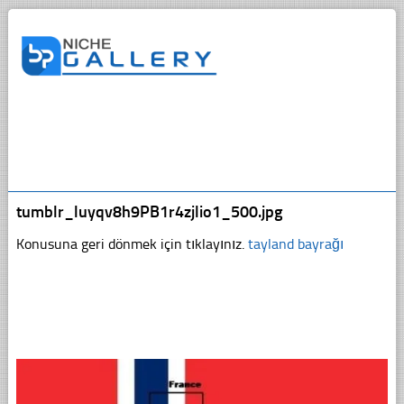
tumblr_luyqv8h9PB1r4zjlio1_500.jpg
Konusuna geri dönmek için tıklayınız.
tayland bayrağı