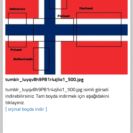
tumblr_luyqv8h9PB1r4zjlio1_500.jpg
tumblr_luyqv8h9PB1r4zjlio1_500.jpg isimli görseli
indirebilirsiniz. Tam boyda indirmek için aşağıdakini
tıklayınız.
[ orjinal boyda indir ]