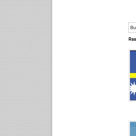
Bu
Ras
☐
☐