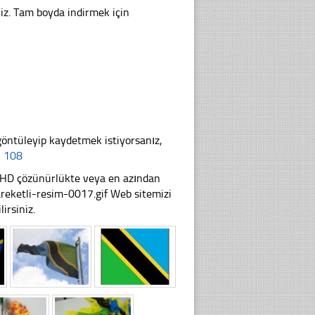
niz. Tam boyda indirmek için
göntüleyip kaydetmek istiyorsanız,
× 108
li HD çözünürlükte veya en azından
eketli-resim-0017.gif Web sitemizi
irsiniz.