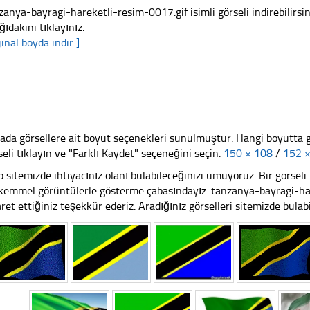
zanya-bayragi-hareketli-resim-0017.gif isimli görseli indirebilirsi
ğıdakini tıklayınız.
jinal boyda indir ]
ada görsellere ait boyut seçenekleri sunulmuştur. Hangi boyutta 
seli tıklayın ve "Farklı Kaydet" seçeneğini seçin.
150 × 108
/
152 
 sitemizde ihtiyacınız olanı bulabileceğinizi umuyoruz. Bir görse
emmel görüntülerle gösterme çabasındayız. tanzanya-bayragi-har
aret ettiğiniz teşekkür ederiz. Aradığınız görselleri sitemizde bulabil