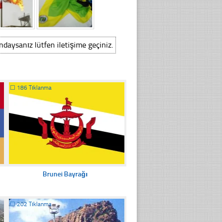
ındaysanız lütfen iletişime geçiniz.
☐
186 Tıklanma
Brunei Bayrağı
☐
202 Tıklanma