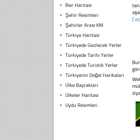
İller Haritası
tan
aşa
Şehir Resimleri
[ or
Şehirler Arası KM
Türkiye Haritası
Türkiyede Gezilecek Yerler
Türkiyede Tarihi Yerler
Bur
Türkiyede Turistik Yerler
gör
Türkiyenin Doğal Harikaları
Web
Ülke Bayrakları
mük
ziy
Ülkeler Haritası
Uydu Resimleri