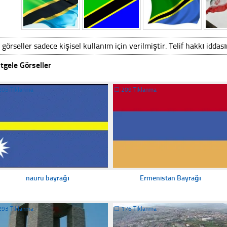
 görseller sadece kişisel kullanım için verilmiştir. Telif hakkı iddas
tgele Görseller
205 Tıklanma
☐
209 Tıklanma
nauru bayrağı
Ermenistan Bayrağı
293 Tıklanma
☐
176 Tıklanma