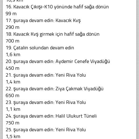
16. Kavacık Çıkışı-K10 yönünde hafif sağa dönün
99 m
17. şuraya devam edin: Kavacık Kvş
290 m
18. Kavacık Kvş girmek için hafif sağa dönün
700 m
19. Çatalın solundan devam edin
1,6 km
20. şuraya devam edin: Aydemir Cenefe Viyadüğü
450 m
21. şuraya devam edin: Yeni Riva Yolu
1,4 km
22. şuraya devam edin: Ziya Çakmak Viyadüğü
650 m
23. şuraya devam edin: Yeni Riva Yolu
1,1 km
24. şuraya devam edin: Halil Ulukurt Tüneli
750 m
25. şuraya devam edin: Yeni Riva Yolu
1,5 km