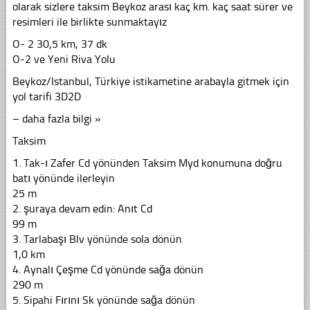
olarak sizlere taksim Beykoz arası kaç km. kaç saat sürer ve
resimleri ile birlikte sunmaktayız
O- 2 30,5 km, 37 dk
O-2 ve Yeni Riva Yolu
Beykoz/Istanbul, Türkiye istikametine arabayla gitmek için
yol tarifi 3D2D
– daha fazla bilgi »
Taksim
1. Tak-ı Zafer Cd yönünden Taksim Myd konumuna doğru
batı yönünde ilerleyin
25 m
2. şuraya devam edin: Anıt Cd
99 m
3. Tarlabaşı Blv yönünde sola dönün
1,0 km
4. Aynalı Çeşme Cd yönünde sağa dönün
290 m
5. Sipahi Fırını Sk yönünde sağa dönün