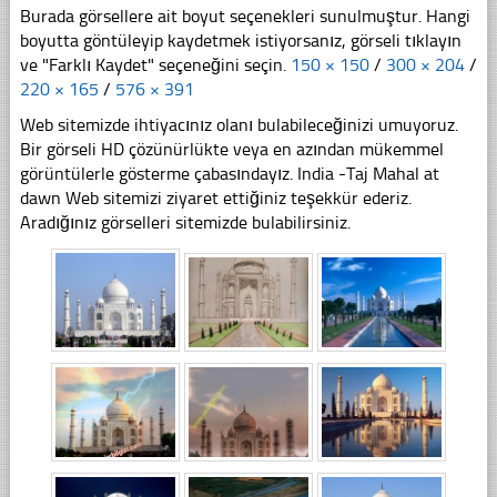
Burada görsellere ait boyut seçenekleri sunulmuştur. Hangi
boyutta göntüleyip kaydetmek istiyorsanız, görseli tıklayın
ve "Farklı Kaydet" seçeneğini seçin.
150 × 150
/
300 × 204
/
220 × 165
/
576 × 391
Web sitemizde ihtiyacınız olanı bulabileceğinizi umuyoruz.
Bir görseli HD çözünürlükte veya en azından mükemmel
görüntülerle gösterme çabasındayız. India -Taj Mahal at
dawn Web sitemizi ziyaret ettiğiniz teşekkür ederiz.
Aradığınız görselleri sitemizde bulabilirsiniz.