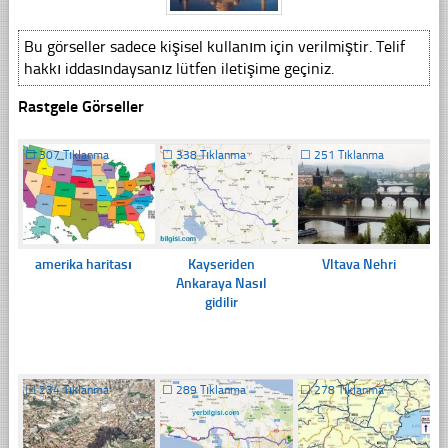
Bu görseller sadece kişisel kullanım için verilmiştir. Telif
hakkı iddasındaysanız lütfen iletişime geçiniz.
Rastgele Görseller
☐
307 Tıklanma
☐
338 Tıklanma
☐
251 Tıklanma
amerika haritası
Kayseriden
Vltava Nehri
Ankaraya Nasıl
gidilir
☐
234 Tıklanma
☐
289 Tıklanma
☐
278 Tıklanma