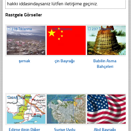
hakkı iddasındaysanız lütfen iletişime geçiniz.
Rastgele Görseller
☐
278 Tıklanma
☐
208 Tıklanma
☐
237 Tıklanma
şırnak
çin Bayrağı
Babilin Asma
Bahçeleri
☐
518 Tıklanma
☐
248 Tıklanma
☐
214 Tıklanma
Edirne ilinin Diğer
Suriye Uydu
Abd Bayrağı