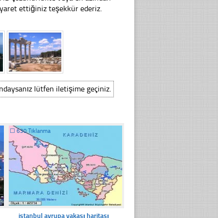
aret ettiğiniz teşekkür ederiz.
ındaysanız lütfen iletişime geçiniz.
☐
630 Tıklanma
istanbul avrupa yakası haritası