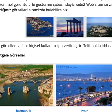
emmel görüntülerle gösterme çabasındayız. side2 Web sitemizi ziy
dığınız görselleri sitemizde bulabilirsiniz.
 görseller sadece kişisel kullanım için verilmiştir. Telif hakkı iddas
tgele Görseller
222 Tıklanma
☐
202 Tıklanma
batman ili
izmir