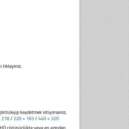
 tıklayınız.
göntüleyip kaydetmek istiyorsanız,
× 218
/
220 × 165
/
440 × 320
li HD çözünürlükte veya en azından