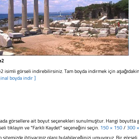
e2
e2 isimli görseli indirebilirsiniz. Tam boyda indirmek için aşağıdakini
jinal boyda indir ]
ada görsellere ait boyut seçenekleri sunulmuştur. Hangi boyutta 
seli tıklayın ve "Farklı Kaydet" seçeneğini seçin.
150 × 150
/
300 
 sitemizde ihtiyacınız olanı bulabileceğinizi umuyoruz. Bir görse