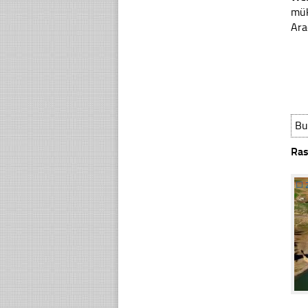
mük
Ara
Bu
Ras
☐