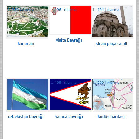
☐
389 Tıklanma
☐
196 Tıklanma
☐
191 Tıklanma
Malta Bayrağı
karaman
sinan paşa camii
☐
435 Tıklanma
☐
195 Tıklanma
☐
209 Tıklanma
özbekistan bayrağı
Samoa bayrağı
kudüs haritası