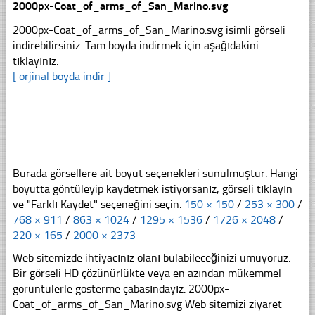
2000px-Coat_of_arms_of_San_Marino.svg
2000px-Coat_of_arms_of_San_Marino.svg isimli görseli
indirebilirsiniz. Tam boyda indirmek için aşağıdakini
tıklayınız.
[ orjinal boyda indir ]
Burada görsellere ait boyut seçenekleri sunulmuştur. Hangi
boyutta göntüleyip kaydetmek istiyorsanız, görseli tıklayın
ve "Farklı Kaydet" seçeneğini seçin.
150 × 150
/
253 × 300
/
768 × 911
/
863 × 1024
/
1295 × 1536
/
1726 × 2048
/
220 × 165
/
2000 × 2373
Web sitemizde ihtiyacınız olanı bulabileceğinizi umuyoruz.
Bir görseli HD çözünürlükte veya en azından mükemmel
görüntülerle gösterme çabasındayız. 2000px-
Coat_of_arms_of_San_Marino.svg Web sitemizi ziyaret