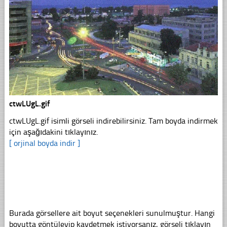
ctwLUgL.gif
ctwLUgL.gif isimli görseli indirebilirsiniz. Tam boyda indirmek
için aşağıdakini tıklayınız.
[ orjinal boyda indir ]
Burada görsellere ait boyut seçenekleri sunulmuştur. Hangi
boyutta göntüleyip kaydetmek istiyorsanız, görseli tıklayın