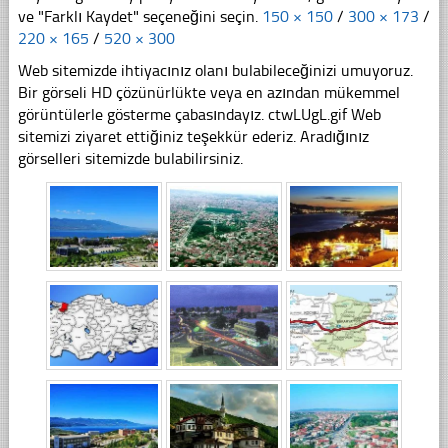
ve "Farklı Kaydet" seçeneğini seçin.
150 × 150
/
300 × 173
/
220 × 165
/
520 × 300
Web sitemizde ihtiyacınız olanı bulabileceğinizi umuyoruz.
Bir görseli HD çözünürlükte veya en azından mükemmel
görüntülerle gösterme çabasındayız. ctwLUgL.gif Web
sitemizi ziyaret ettiğiniz teşekkür ederiz. Aradığınız
görselleri sitemizde bulabilirsiniz.