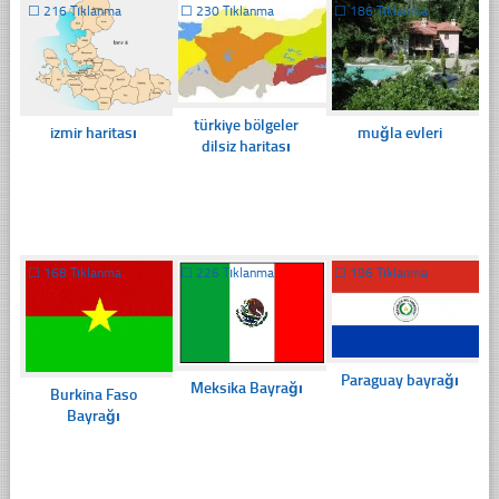
☐
216 Tıklanma
☐
230 Tıklanma
☐
186 Tıklanma
türkiye bölgeler
izmir haritası
muğla evleri
dilsiz haritası
☐
168 Tıklanma
☐
226 Tıklanma
☐
196 Tıklanma
Paraguay bayrağı
Meksika Bayrağı
Burkina Faso
Bayrağı