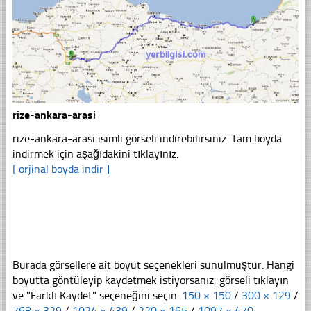
rize-ankara-arasi
rize-ankara-arasi isimli görseli indirebilirsiniz. Tam boyda
indirmek için aşağıdakini tıklayınız.
[ orjinal boyda indir ]
Burada görsellere ait boyut seçenekleri sunulmuştur. Hangi
boyutta göntüleyip kaydetmek istiyorsanız, görseli tıklayın
ve "Farklı Kaydet" seçeneğini seçin.
150 × 150
/
300 × 129
/
768 × 329
/
1024 × 439
/
220 × 165
/
1097 × 470