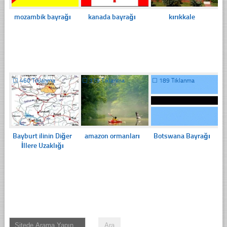
mozambik bayrağı
kanada bayrağı
kırıkkale
☐
460 Tıklanma
☐
319 Tıklanma
☐
189 Tıklanma
Bayburt ilinin Diğer
amazon ormanları
Botswana Bayrağı
İllere Uzaklığı