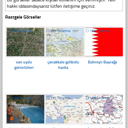
hakkı iddasındaysanız lütfen iletişime geçiniz.
Rastgele Görseller
☐
192 Tıklanma
☐
298 Tıklanma
☐
188 Tıklanma
van uydu
çanakkale gelibolu
Bahreyn Bayrağı
görüntüleri
harita
☐
213 Tıklanma
☐
335 Tıklanma
☐
575 Tıklanma