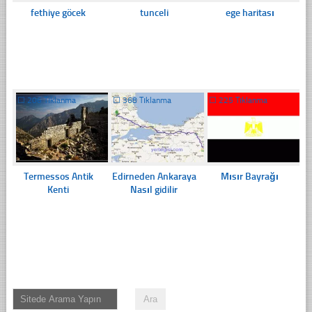
fethiye göcek
tunceli
ege haritası
☐
206 Tıklanma
☐
368 Tıklanma
☐
225 Tıklanma
Termessos Antik
Edirneden Ankaraya
Mısır Bayrağı
Kenti
Nasıl gidilir