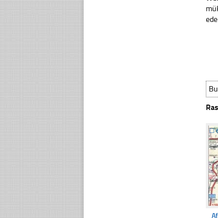
mük
ede
Bu
Ras
☐
Af