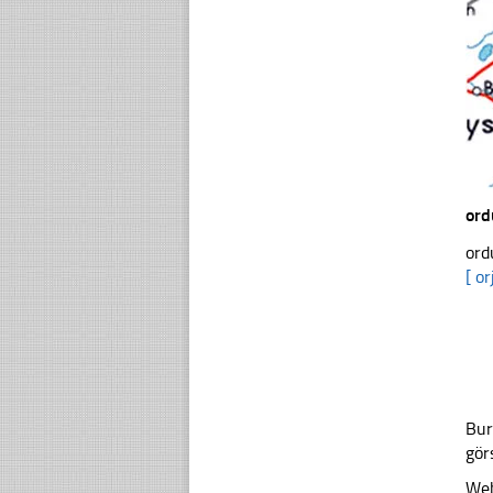
ord
ord
[ or
Bur
gör
Web