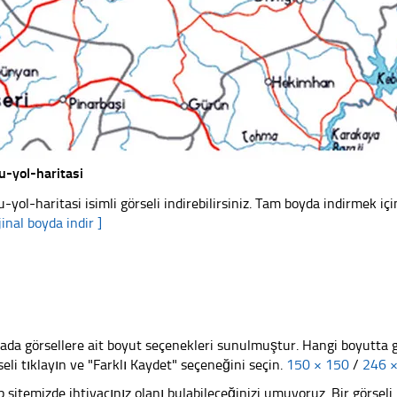
u-yol-haritasi
u-yol-haritasi isimli görseli indirebilirsiniz. Tam boyda indirmek içi
jinal boyda indir ]
ada görsellere ait boyut seçenekleri sunulmuştur. Hangi boyutta 
seli tıklayın ve "Farklı Kaydet" seçeneğini seçin.
150 × 150
/
246 
 sitemizde ihtiyacınız olanı bulabileceğinizi umuyoruz. Bir görse