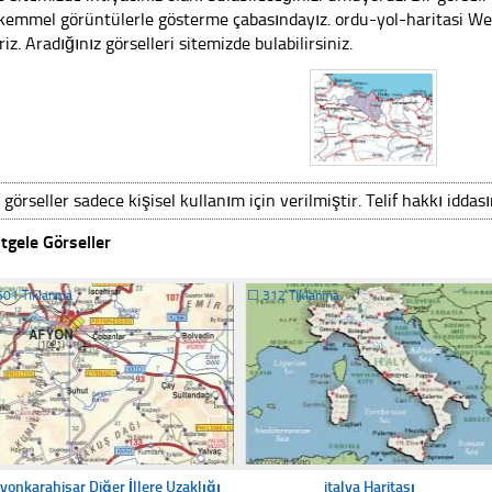
emmel görüntülerle gösterme çabasındayız. ordu-yol-haritasi Web 
riz. Aradığınız görselleri sitemizde bulabilirsiniz.
 görseller sadece kişisel kullanım için verilmiştir. Telif hakkı iddas
tgele Görseller
601 Tıklanma
☐
312 Tıklanma
yonkarahisar Diğer İllere Uzaklığı
italya Haritası