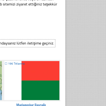
sitemizi ziyaret ettiğiniz teşekkür
ındaysanız lütfen iletişime geçiniz.
☐
196 Tıklanma
Madagaskar Bayrağı