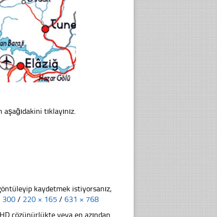
n aşağıdakini tıklayınız.
göntüleyip kaydetmek istiyorsanız,
× 300
/
220 × 165
/
631 × 768
li HD çözünürlükte veya en azından