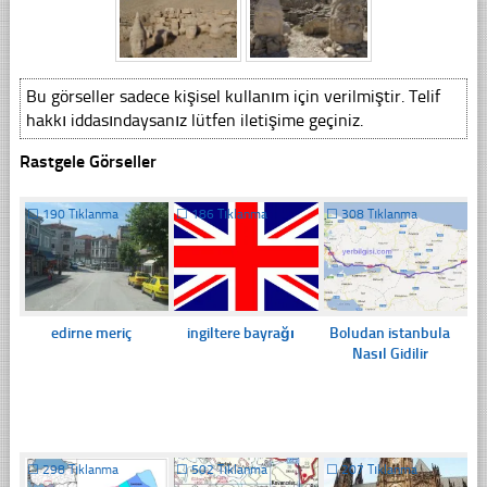
Bu görseller sadece kişisel kullanım için verilmiştir. Telif
hakkı iddasındaysanız lütfen iletişime geçiniz.
Rastgele Görseller
☐
190 Tıklanma
☐
186 Tıklanma
☐
308 Tıklanma
edirne meriç
ingiltere bayrağı
Boludan istanbula
Nasıl Gidilir
☐
298 Tıklanma
☐
502 Tıklanma
☐
207 Tıklanma