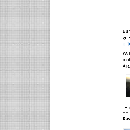
Bur
gör
× 1
Web
mük
Ara
Bu
Ras