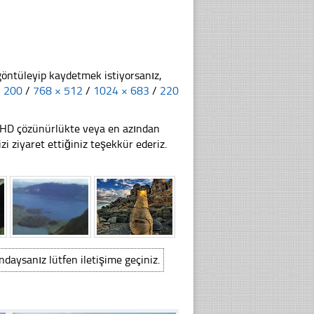
göntüleyip kaydetmek istiyorsanız,
× 200
/
768 × 512
/
1024 × 683
/
220
li HD çözünürlükte veya en azından
ziyaret ettiğiniz teşekkür ederiz.
ındaysanız lütfen iletişime geçiniz.