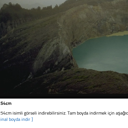
254cm
54cm isimli görseli indirebilirsiniz. Tam boyda indirmek için aşağıda
jinal boyda indir ]