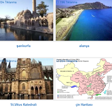
204 Tıklanma
☐
196 Tıklanma
şanlıurfa
alanya
209 Tıklanma
☐
254 Tıklanma
St.Vitus Katedrali
çin Haritası