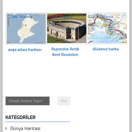
☐
286 Tıklanma
☐
208 Tıklanma
☐
377 Tıklanma
Aspendos Antik
ölüdeniz harita
avşa adası haritası
Kent Resimleri
KATEGORILER
Dünya Haritası