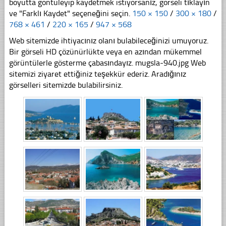
boyutta göntüleyip kaydetmek istiyorsanız, görseli tıklayın
ve "Farklı Kaydet" seçeneğini seçin.
150 × 150
/
300 × 180
/
768 × 461
/
220 × 165
/
947 × 568
Web sitemizde ihtiyacınız olanı bulabileceğinizi umuyoruz.
Bir görseli HD çözünürlükte veya en azından mükemmel
görüntülerle gösterme çabasındayız. mugsla-940.jpg Web
sitemizi ziyaret ettiğiniz teşekkür ederiz. Aradığınız
görselleri sitemizde bulabilirsiniz.