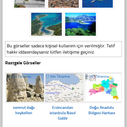
Bu görseller sadece kişisel kullanım için verilmiştir. Telif
hakkı iddasındaysanız lütfen iletişime geçiniz.
Rastgele Görseller
☐
251 Tıklanma
☐
394 Tıklanma
☐
257 Tıklanma
nemrut dağı
Erzincandan
Doğu Anadolu
heykelleri
istanbula Nasıl
Bölgesi Haritası
Gidilir