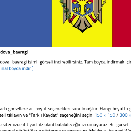
dova_bayragi
dova_bayragi isimli görseli indirebilirsiniz. Tam boyda indirmek için
jinal boyda indir ]
ada görsellere ait boyut seçenekleri sunulmuştur. Hangi boyutta 
seli tıklayın ve "Farklı Kaydet" seçeneğini seçin.
150 × 150
/
300 
 sitemizde ihtiyacınız olanı bulabileceğinizi umuyoruz. Bir görse
emmel görüntülerle gösterme çabasındayız. Moldova_bayragi Web s