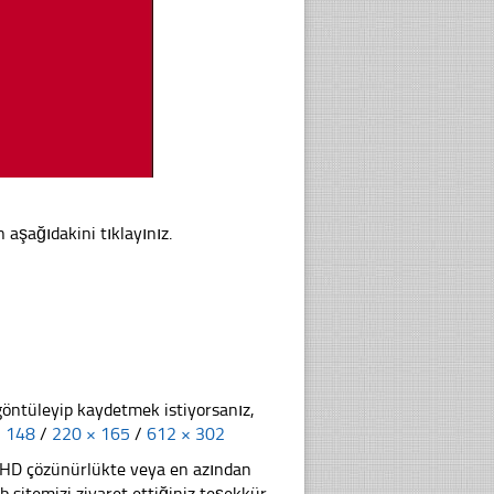
 aşağıdakini tıklayınız.
göntüleyip kaydetmek istiyorsanız,
× 148
/
220 × 165
/
612 × 302
li HD çözünürlükte veya en azından
itemizi ziyaret ettiğiniz teşekkür