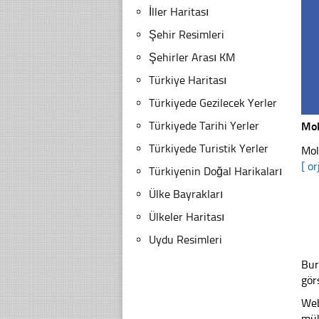
İller Haritası
Şehir Resimleri
Şehirler Arası KM
Türkiye Haritası
Türkiyede Gezilecek Yerler
Türkiyede Tarihi Yerler
Mol
Türkiyede Turistik Yerler
Mol
[ or
Türkiyenin Doğal Harikaları
Ülke Bayrakları
Ülkeler Haritası
Uydu Resimleri
Bur
gör
Web
mük