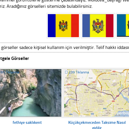
riz. Aradığınız görselleri sitemizde bulabilirsiniz.
 görseller sadece kişisel kullanım için verilmiştir. Telif hakkı iddas
tgele Görseller
191 Tıklanma
☐
239 Tıklanma
fethiye saklıkent
Küçükçekmeceden Taksime Nasıl
gidilir