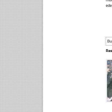
ede
Bu
Ras
☐