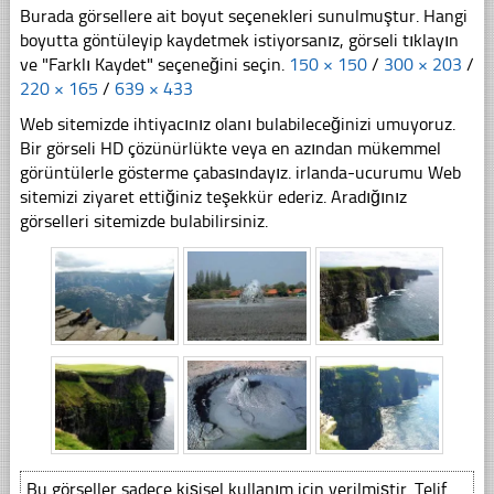
Burada görsellere ait boyut seçenekleri sunulmuştur. Hangi
boyutta göntüleyip kaydetmek istiyorsanız, görseli tıklayın
ve "Farklı Kaydet" seçeneğini seçin.
150 × 150
/
300 × 203
/
220 × 165
/
639 × 433
Web sitemizde ihtiyacınız olanı bulabileceğinizi umuyoruz.
Bir görseli HD çözünürlükte veya en azından mükemmel
görüntülerle gösterme çabasındayız. irlanda-ucurumu Web
sitemizi ziyaret ettiğiniz teşekkür ederiz. Aradığınız
görselleri sitemizde bulabilirsiniz.
Bu görseller sadece kişisel kullanım için verilmiştir. Telif