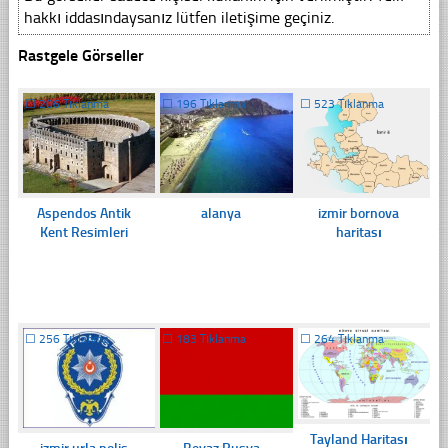
hakkı iddasındaysanız lütfen iletişime geçiniz.
Rastgele Görseller
☐
206 Tıklanma
☐
196 Tıklanma
☐
523 Tıklanma
Aspendos Antik
alanya
izmir bornova
Kent Resimleri
haritası
☐
256 Tıklanma
☐
183 Tıklanma
☐
264 Tıklanma
Tayland Haritası