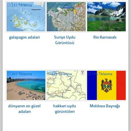
☐
237 Tıklanma
☐
248 Tıklanma
☐
228 Tıklanma
galapagos adalari
Suriye Uydu
Rio Karnavalı
Görüntüsü
☐
207 Tıklanma
☐
222 Tıklanma
☐
174 Tıklanma
dünyanın en güzel
hakkari uydu
Moldova Bayrağı
adaları
görüntüleri