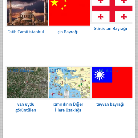
Gürcistan Bayrağı
Fatih Camii istanbul
çin Bayrağı
☐
192 Tıklanma
☐
824 Tıklanma
☐
196 Tıklanma
van uydu
izmir ilinin Diğer
tayvan bayrağı
görüntüleri
İllere Uzaklığı