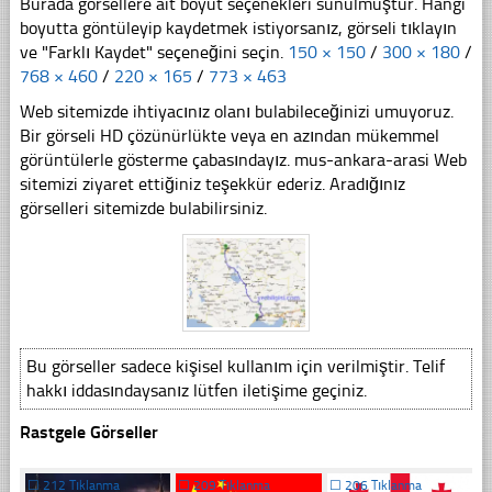
Burada görsellere ait boyut seçenekleri sunulmuştur. Hangi
boyutta göntüleyip kaydetmek istiyorsanız, görseli tıklayın
ve "Farklı Kaydet" seçeneğini seçin.
150 × 150
/
300 × 180
/
768 × 460
/
220 × 165
/
773 × 463
Web sitemizde ihtiyacınız olanı bulabileceğinizi umuyoruz.
Bir görseli HD çözünürlükte veya en azından mükemmel
görüntülerle gösterme çabasındayız. mus-ankara-arasi Web
sitemizi ziyaret ettiğiniz teşekkür ederiz. Aradığınız
görselleri sitemizde bulabilirsiniz.
Bu görseller sadece kişisel kullanım için verilmiştir. Telif
hakkı iddasındaysanız lütfen iletişime geçiniz.
Rastgele Görseller
☐
212 Tıklanma
☐
209 Tıklanma
☐
206 Tıklanma