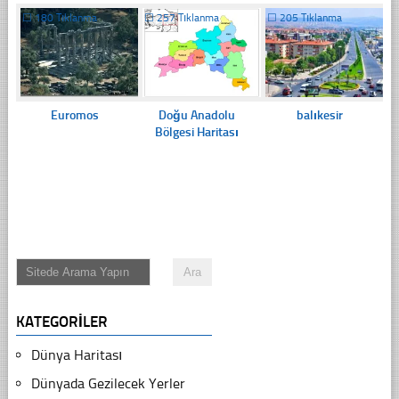
☐
180 Tıklanma
☐
257 Tıklanma
☐
205 Tıklanma
Euromos
Doğu Anadolu
balıkesir
Bölgesi Haritası
KATEGORILER
Dünya Haritası
Dünyada Gezilecek Yerler