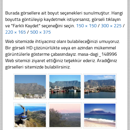
Burada görsellere ait boyut seçenekleri sunulmuştur. Hangi
boyutta göntüleyip kaydetmek istiyorsanız, görseli tıklayın
ve "Farklı Kaydet" seçeneğini seçin.
150 × 150
/
300 × 225
/
220 × 165
/
500 × 375
Web sitemizde ihtiyacınız olanı bulabileceğinizi umuyoruz.
Bir görseli HD çözünürlükte veya en azından mükemmel
görüntülerle gösterme çabasındayız. masa-dagi_148996
Web sitemizi ziyaret ettiğiniz teşekkür ederiz. Aradığınız
görselleri sitemizde bulabilirsiniz.