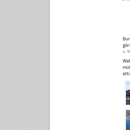
Bur
gör
× 1
Web
mük
ett