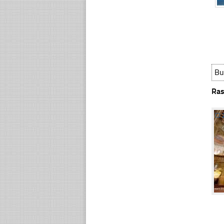
Bu
Ras
☐