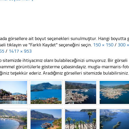
ada görsellere ait boyut seçenekleri sunulmuştur. Hangi boyutta 
seli tıklayın ve "Farklı Kaydet" seçeneğini seçin.
150 × 150
/
300 
65
/
1417 × 953
 sitemizde ihtiyacınız olanı bulabileceğinizi umuyoruz. Bir görse
emmel görüntülerle gösterme çabasındayız. mugla-marmaris-fotogr
iğiniz teşekkür ederiz. Aradığınız görselleri sitemizde bulabilirsiniz.