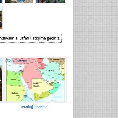
ındaysanız lütfen iletişime geçiniz.
☐
292 Tıklanma
ortadoğu haritası