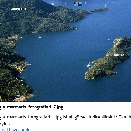
la-marmaris-fotograflari-7.jpg
la-marmaris-fotograflari-7.jpg isimli görseli indirebilirsiniz. Tam
ayınız.
jinal boyda indir ]