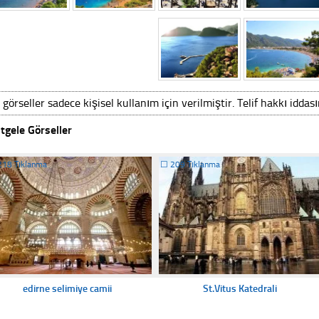
 görseller sadece kişisel kullanım için verilmiştir. Telif hakkı iddas
tgele Görseller
218 Tıklanma
☐
209 Tıklanma
edirne selimiye camii
St.Vitus Katedrali