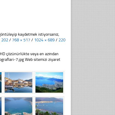
göntüleyip kaydetmek istiyorsanız,
× 202
/
768 × 517
/
1024 × 689
/
220
li HD çözünürlükte veya en azından
aflari-7.jpg Web sitemizi ziyaret