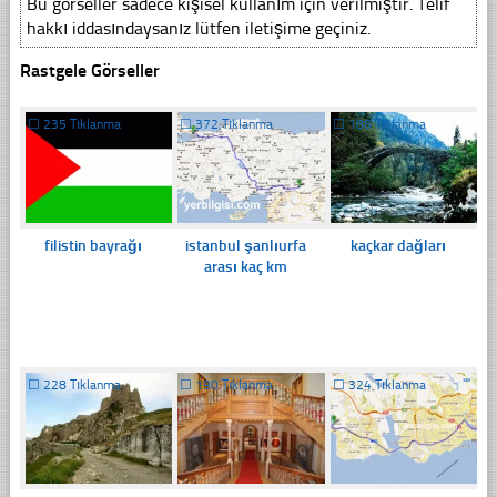
Bu görseller sadece kişisel kullanım için verilmiştir. Telif
hakkı iddasındaysanız lütfen iletişime geçiniz.
Rastgele Görseller
☐
235 Tıklanma
☐
372 Tıklanma
☐
186 Tıklanma
filistin bayrağı
istanbul şanlıurfa
kaçkar dağları
arası kaç km
☐
228 Tıklanma
☐
190 Tıklanma
☐
324 Tıklanma