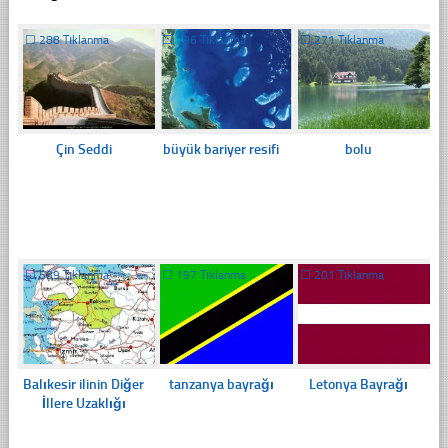
☐
288 Tıklanma
☐
196 Tıklanma
☐
271 Tıklanma
Çin Seddi
büyük bariyer resifi
bolu
☐
589 Tıklanma
☐
197 Tıklanma
☐
201 Tıklanma
Balıkesir ilinin Diğer
tanzanya bayrağı
Letonya Bayrağı
İllere Uzaklığı