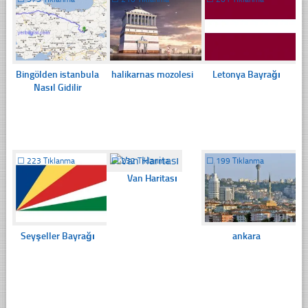
Bingölden istanbula
halikarnas mozolesi
Letonya Bayrağı
Nasıl Gidilir
☐
223 Tıklanma
☐
232 Tıklanma
☐
199 Tıklanma
Van Haritası
Seyşeller Bayrağı
ankara