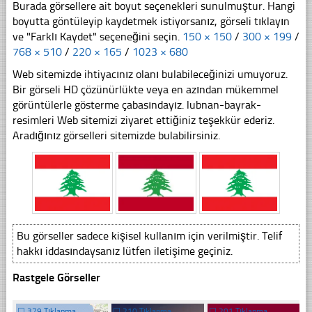
Burada görsellere ait boyut seçenekleri sunulmuştur. Hangi
boyutta göntüleyip kaydetmek istiyorsanız, görseli tıklayın
ve "Farklı Kaydet" seçeneğini seçin.
150 × 150
/
300 × 199
/
768 × 510
/
220 × 165
/
1023 × 680
Web sitemizde ihtiyacınız olanı bulabileceğinizi umuyoruz.
Bir görseli HD çözünürlükte veya en azından mükemmel
görüntülerle gösterme çabasındayız. lubnan-bayrak-
resimleri Web sitemizi ziyaret ettiğiniz teşekkür ederiz.
Aradığınız görselleri sitemizde bulabilirsiniz.
Bu görseller sadece kişisel kullanım için verilmiştir. Telif
hakkı iddasındaysanız lütfen iletişime geçiniz.
Rastgele Görseller
☐
379 Tıklanma
☐
210 Tıklanma
☐
201 Tıklanma