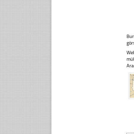
Bur
gör
Web
mük
Ara