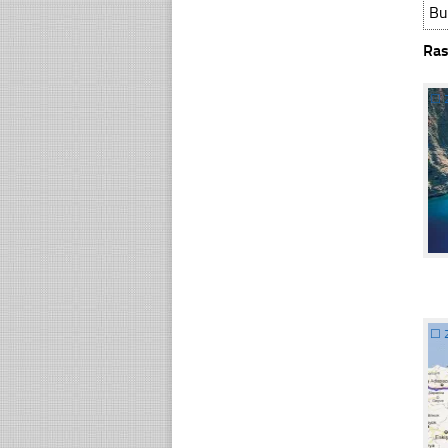
Bu
Ras
☐
☐