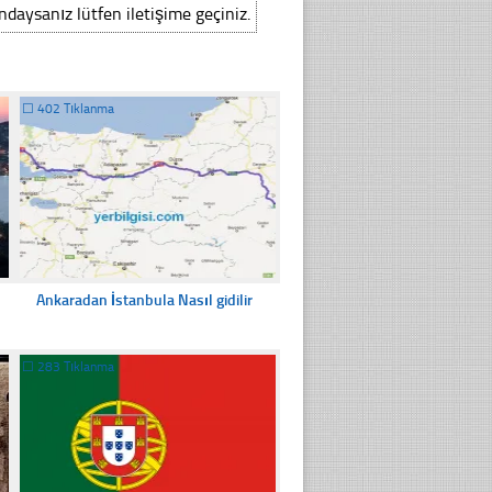
ındaysanız lütfen iletişime geçiniz.
☐
402 Tıklanma
Ankaradan İstanbula Nasıl gidilir
☐
283 Tıklanma