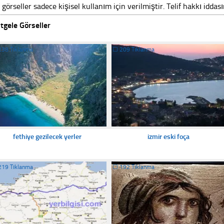
 görseller sadece kişisel kullanım için verilmiştir. Telif hakkı iddas
tgele Görseller
238 Tıklanma
☐
209 Tıklanma
fethiye gezilecek yerler
izmir eski foça
219 Tıklanma
☐
192 Tıklanma