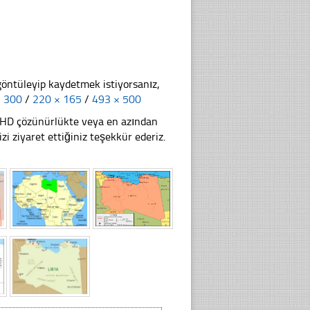
göntüleyip kaydetmek istiyorsanız,
× 300
/
220 × 165
/
493 × 500
li HD çözünürlükte veya en azından
ziyaret ettiğiniz teşekkür ederiz.