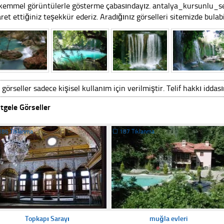
emmel görüntülerle gösterme çabasındayız. antalya_kursunlu_sel
aret ettiğiniz teşekkür ederiz. Aradığınız görselleri sitemizde bulabil
 görseller sadece kişisel kullanım için verilmiştir. Telif hakkı iddas
tgele Görseller
186 Tıklanma
☐
187 Tıklanma
Topkapı Sarayı
muğla evleri