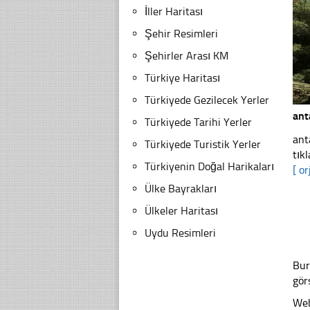
İller Haritası
Şehir Resimleri
Şehirler Arası KM
Türkiye Haritası
Türkiyede Gezilecek Yerler
ant
Türkiyede Tarihi Yerler
ant
Türkiyede Turistik Yerler
tıkl
Türkiyenin Doğal Harikaları
[ or
Ülke Bayrakları
Ülkeler Haritası
Uydu Resimleri
Bur
gör
Web