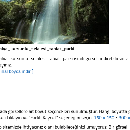
alya_kursunlu_selalesi_tabiat_parki
alya_kursunlu_selalesi_tabiat_parki isimli görseli indirebilirsiniz
ayınız.
jinal boyda indir ]
ada görsellere ait boyut seçenekleri sunulmuştur. Hangi boyutta 
seli tıklayın ve "Farklı Kaydet" seçeneğini seçin.
150 × 150
/
300 
 sitemizde ihtiyacınız olanı bulabileceğinizi umuyoruz. Bir görse