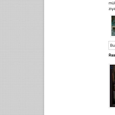
mük
ziy
Bu
Ras
☐