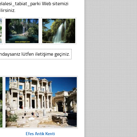
alesi_tabiat_parki Web sitemizi
irsiniz.
ındaysanız lütfen iletişime geçiniz.
☐
232 Tıklanma
Efes Antik Kenti