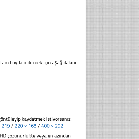
. Tam boyda indirmek için aşağıdakini
göntüleyip kaydetmek istiyorsanız,
× 219
/
220 × 165
/
400 × 292
li HD çözünürlükte veya en azından