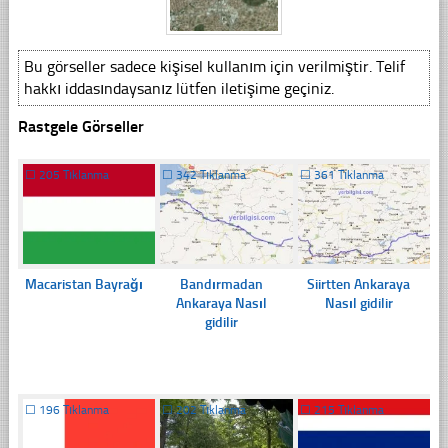
Bu görseller sadece kişisel kullanım için verilmiştir. Telif
hakkı iddasındaysanız lütfen iletişime geçiniz.
Rastgele Görseller
☐
205 Tıklanma
☐
342 Tıklanma
☐
361 Tıklanma
Macaristan Bayrağı
Bandırmadan
Siirtten Ankaraya
Ankaraya Nasıl
Nasıl gidilir
gidilir
☐
196 Tıklanma
☐
202 Tıklanma
☐
215 Tıklanma