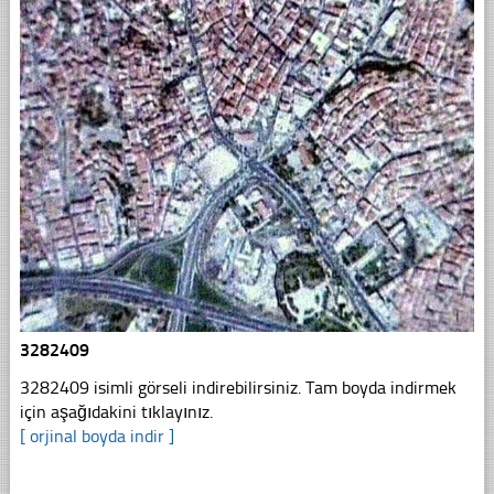
3282409
3282409 isimli görseli indirebilirsiniz. Tam boyda indirmek
için aşağıdakini tıklayınız.
[ orjinal boyda indir ]