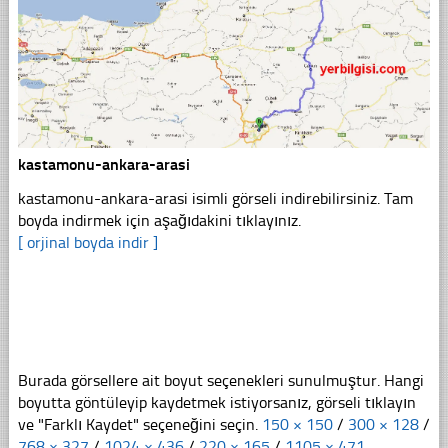
kastamonu-ankara-arasi
kastamonu-ankara-arasi isimli görseli indirebilirsiniz. Tam
boyda indirmek için aşağıdakini tıklayınız.
[ orjinal boyda indir ]
Burada görsellere ait boyut seçenekleri sunulmuştur. Hangi
boyutta göntüleyip kaydetmek istiyorsanız, görseli tıklayın
ve "Farklı Kaydet" seçeneğini seçin.
150 × 150
/
300 × 128
/
768 × 327
/
1024 × 436
/
220 × 165
/
1105 × 471