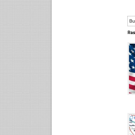
Bu
Ras
☐
☐