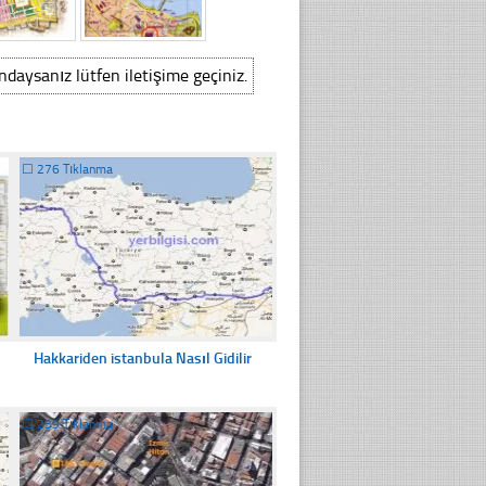
ındaysanız lütfen iletişime geçiniz.
☐
276 Tıklanma
Hakkariden istanbula Nasıl Gidilir
☐
239 Tıklanma