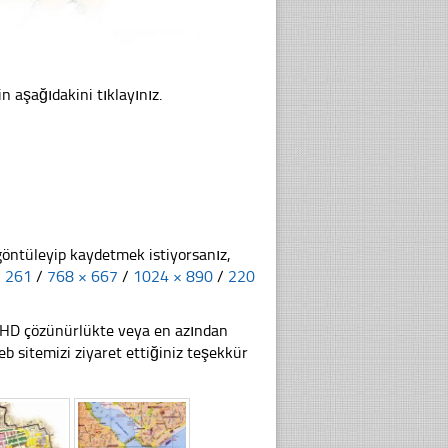
in aşağıdakini tıklayınız.
göntüleyip kaydetmek istiyorsanız,
× 261
/
768 × 667
/
1024 × 890
/
220
li HD çözünürlükte veya en azından
 sitemizi ziyaret ettiğiniz teşekkür