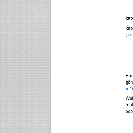
kap
kap
[ or
Bur
gör
× 1
Web
mük
ede