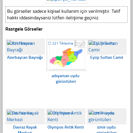
Bu görseller sadece kişisel kullanım için verilmiştir. Telif
hakkı iddasındaysanız lütfen iletişime geçiniz.
Rastgele Görseller
☐
201 Tıklanma
☐
221 Tıklanma
☐
222 Tıklanma
Azerbaycan Bayrağı
Eyüp Sultan Camii
adıyaman uydu
görüntüleri
☐
198 Tıklanma
☐
183 Tıklanma
☐
238 Tıklanma
Davraz Kayak
Olympos Antik Kenti
izmir uydu
Merkezi
görüntüleri