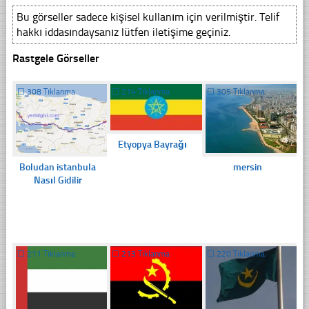
Bu görseller sadece kişisel kullanım için verilmiştir. Telif
hakkı iddasındaysanız lütfen iletişime geçiniz.
Rastgele Görseller
☐
308 Tıklanma
☐
214 Tıklanma
☐
305 Tıklanma
Etyopya Bayrağı
Boludan istanbula
mersin
Nasıl Gidilir
☐
211 Tıklanma
☐
213 Tıklanma
☐
220 Tıklanma