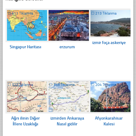
☐
413 Tıklanma
☐
203 Tıklanma
☐
213 Tıklanma
izmir foça askeriye
Singapur Haritası
erzurum
☐
322 Tıklanma
☐
348 Tıklanma
☐
204 Tıklanma
Ağrı ilinin Diğer
izmirden Ankaraya
Afyonkarahisar
İllere Uzaklığı
Nasıl gidilir
Kalesi