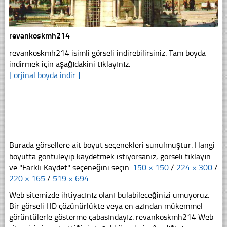
revankoskmh214
revankoskmh214 isimli görseli indirebilirsiniz. Tam boyda
indirmek için aşağıdakini tıklayınız.
[ orjinal boyda indir ]
Burada görsellere ait boyut seçenekleri sunulmuştur. Hangi
boyutta göntüleyip kaydetmek istiyorsanız, görseli tıklayın
ve "Farklı Kaydet" seçeneğini seçin.
150 × 150
/
224 × 300
/
220 × 165
/
519 × 694
Web sitemizde ihtiyacınız olanı bulabileceğinizi umuyoruz.
Bir görseli HD çözünürlükte veya en azından mükemmel
görüntülerle gösterme çabasındayız. revankoskmh214 Web