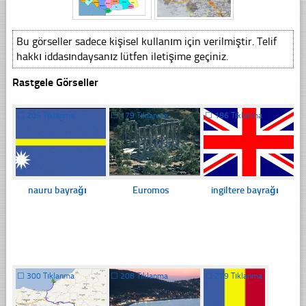
Bu görseller sadece kişisel kullanım için verilmiştir. Telif
hakkı iddasındaysanız lütfen iletişime geçiniz.
Rastgele Görseller
☐
205 Tıklanma
☐
179 Tıklanma
☐
186 Tıklanma
nauru bayrağı
Euromos
ingiltere bayrağı
☐
300 Tıklanma
☐
208 Tıklanma
☐
279 Tıklanma