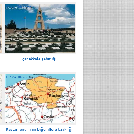
☐
198 Tıklanma
çanakkale şehitliği
☐
504 Tıklanma
Kastamonu ilinin Diğer illere Uzaklığı