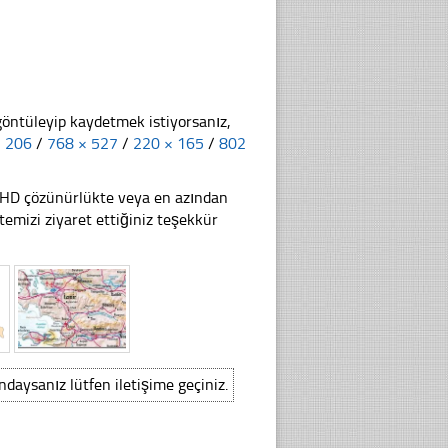
göntüleyip kaydetmek istiyorsanız,
× 206
/
768 × 527
/
220 × 165
/
802
li HD çözünürlükte veya en azından
emizi ziyaret ettiğiniz teşekkür
ındaysanız lütfen iletişime geçiniz.