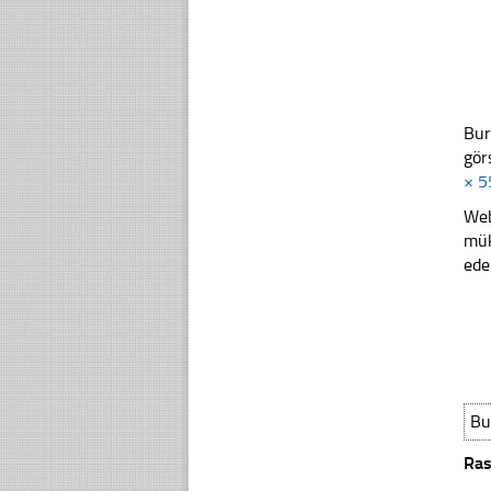
Bur
gör
× 5
Web
mük
ede
Bu
Ras