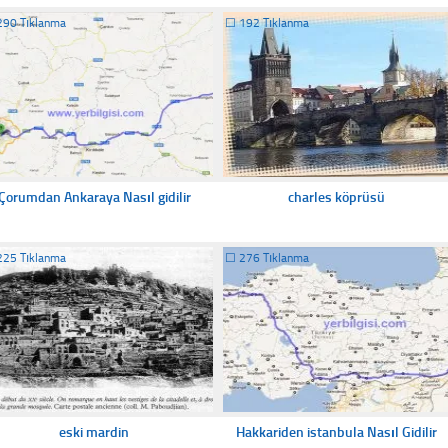
290 Tıklanma
☐
192 Tıklanma
Çorumdan Ankaraya Nasıl gidilir
charles köprüsü
225 Tıklanma
☐
276 Tıklanma
eski mardin
Hakkariden istanbula Nasıl Gidilir