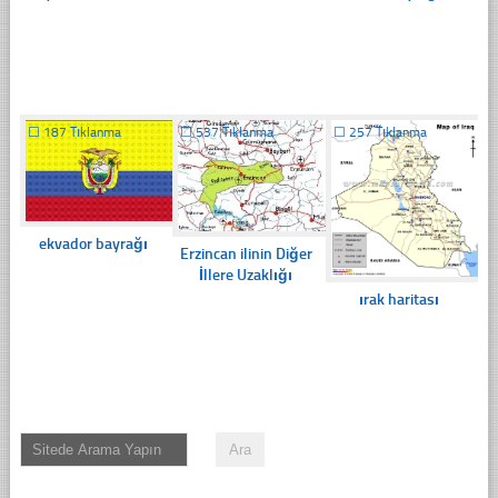
☐
187 Tıklanma
☐
537 Tıklanma
☐
257 Tıklanma
ekvador bayrağı
Erzincan ilinin Diğer
İllere Uzaklığı
ırak haritası