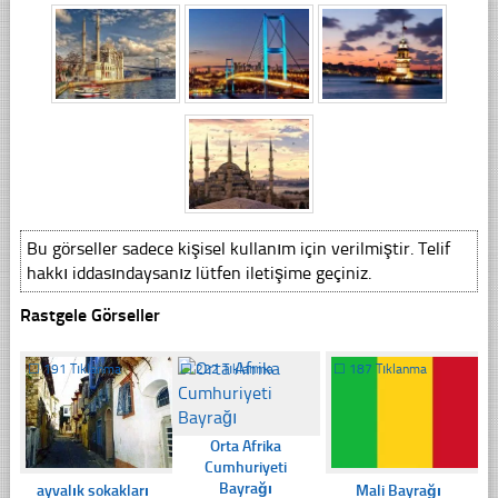
Bu görseller sadece kişisel kullanım için verilmiştir. Telif
hakkı iddasındaysanız lütfen iletişime geçiniz.
Rastgele Görseller
☐
191 Tıklanma
☐
222 Tıklanma
☐
187 Tıklanma
Orta Afrika
Cumhuriyeti
Bayrağı
ayvalık sokakları
Mali Bayrağı