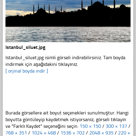
Istanbul_siluet.jpg
Istanbul_siluet.jpg isimli görseli indirebilirsiniz. Tam boyda
indirmek için aşağıdakini tıklayınız.
[ orjinal boyda indir ]
Burada görsellere ait boyut seçenekleri sunulmuştur. Hangi
boyutta göntüleyip kaydetmek istiyorsanız, görseli tıklayın
ve "Farklı Kaydet" seçeneğini seçin.
150 × 150
/
300 × 137
/
768 × 351
/
1024 × 468
/
1536 × 702
/
2048 × 935
/
220 ×