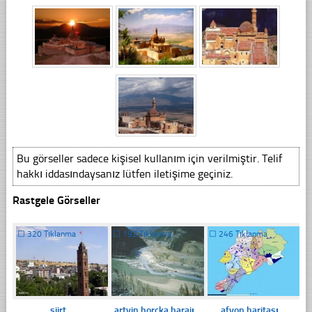
Bu görseller sadece kişisel kullanım için verilmiştir. Telif
hakkı iddasındaysanız lütfen iletişime geçiniz.
Rastgele Görseller
☐
320 Tıklanma
☐
192 Tıklanma
☐
246 Tıklanma
siirt
artvin borçka barajı
afyon haritası