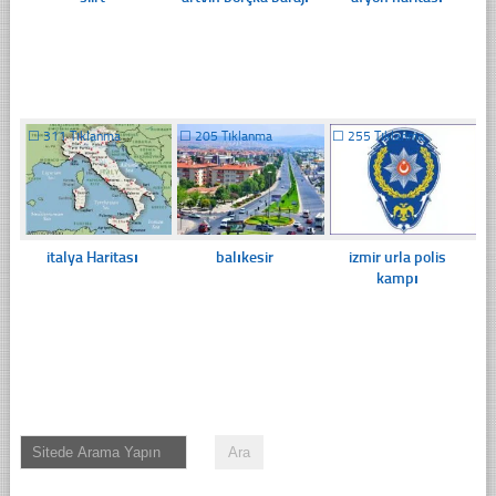
☐
311 Tıklanma
☐
205 Tıklanma
☐
255 Tıklanma
italya Haritası
balıkesir
izmir urla polis
kampı