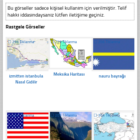
Bu görseller sadece kişisel kullanım için verilmiştir. Telif
hakkı iddasındaysanız lütfen iletişime geçiniz.
Rastgele Görseller
☐
296 Tıklanma
☐
229 Tıklanma
☐
206 Tıklanma
Meksika Haritası
izmitten istanbula
nauru bayrağı
Nasıl Gidilir
☐
224 Tıklanma
☐
201 Tıklanma
☐
304 Tıklanma