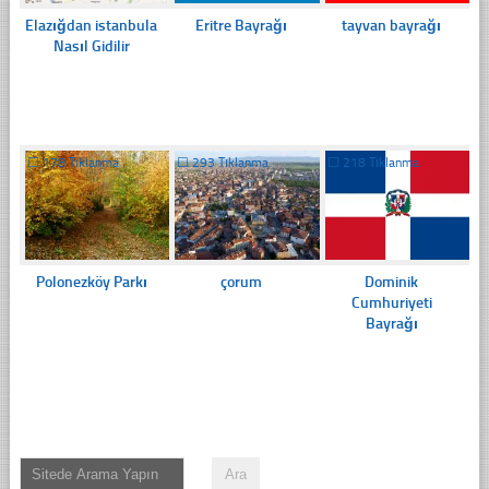
Elazığdan istanbula
Eritre Bayrağı
tayvan bayrağı
Nasıl Gidilir
☐
178 Tıklanma
☐
293 Tıklanma
☐
218 Tıklanma
Polonezköy Parkı
çorum
Dominik
Cumhuriyeti
Bayrağı