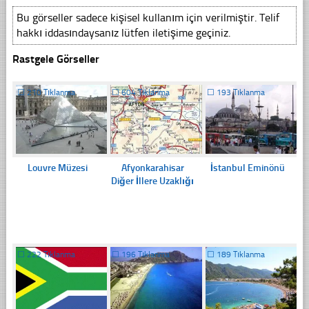
Bu görseller sadece kişisel kullanım için verilmiştir. Telif
hakkı iddasındaysanız lütfen iletişime geçiniz.
Rastgele Görseller
☐
210 Tıklanma
☐
604 Tıklanma
☐
193 Tıklanma
Louvre Müzesi
Afyonkarahisar
İstanbul Eminönü
Diğer İllere Uzaklığı
☐
222 Tıklanma
☐
196 Tıklanma
☐
189 Tıklanma