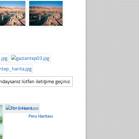
ındaysanız lütfen iletişime geçiniz.
☐
221 Tıklanma
Peru Haritası