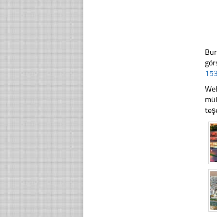
Bur
gör
153
Web
mük
teş