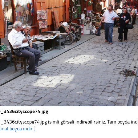
_3436cityscope74.jpg
_3436cityscope74.jpg isimli görseli indirebilirsiniz. Tam boyda indi
jinal boyda indir ]