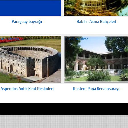
Paraguay bayrağı
Babilin Asma Bahçeleri
207 Tıklanma
☐
195 Tıklanma
Aspendos Antik Kent Resimleri
Rüstem Paşa Kervansarayı