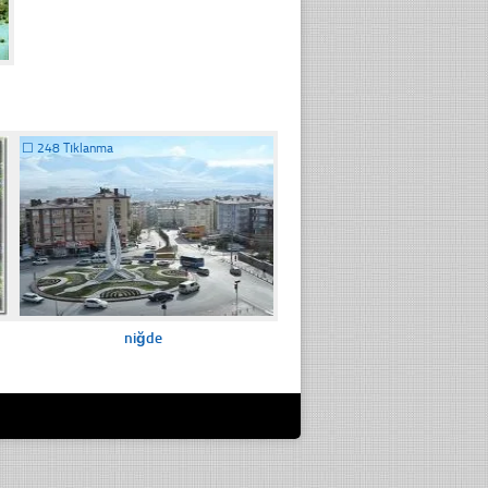
☐
248 Tıklanma
niğde