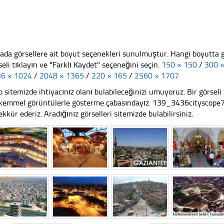
ada görsellere ait boyut seçenekleri sunulmuştur. Hangi boyutta 
seli tıklayın ve "Farklı Kaydet" seçeneğini seçin.
150 × 150
/
300 
6 × 1024
/
2048 × 1365
/
220 × 165
/
2560 × 1707
 sitemizde ihtiyacınız olanı bulabileceğinizi umuyoruz. Bir görse
emmel görüntülerle gösterme çabasındayız. 139_3436cityscope74.
ekkür ederiz. Aradığınız görselleri sitemizde bulabilirsiniz.