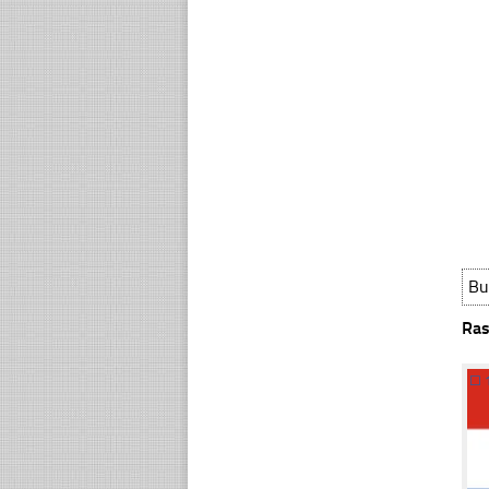
Bu
Ras
☐