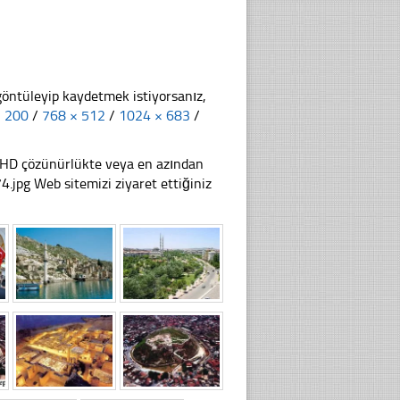
göntüleyip kaydetmek istiyorsanız,
× 200
/
768 × 512
/
1024 × 683
/
li HD çözünürlükte veya en azından
jpg Web sitemizi ziyaret ettiğiniz