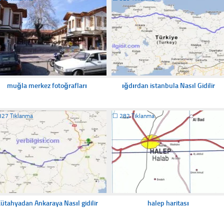
muğla merkez fotoğrafları
ığdırdan istanbula Nasıl Gidilir
327 Tıklanma
☐
282 Tıklanma
ütahyadan Ankaraya Nasıl gidilir
halep haritası