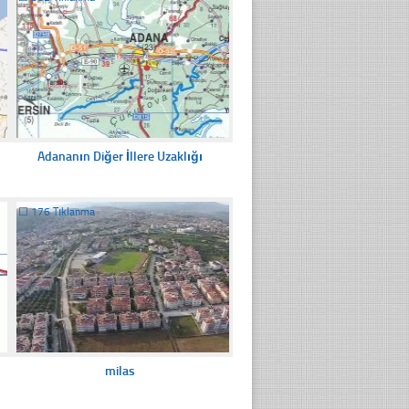
Adananın Diğer İllere Uzaklığı
☐
176 Tıklanma
milas