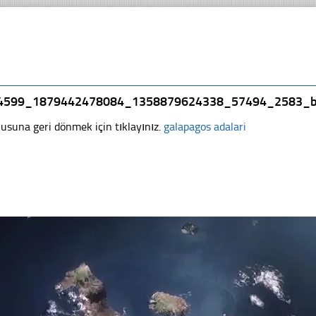
4599_1879442478084_1358879624338_57494_2583_
usuna geri dönmek için tıklayınız.
galapagos adalari