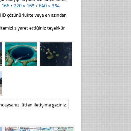
× 166
/
220 × 165
/
640 × 354
li HD çözünürlükte veya en azından
i ziyaret ettiğiniz teşekkür
ındaysanız lütfen iletişime geçiniz.
☐
662 Tıklanma