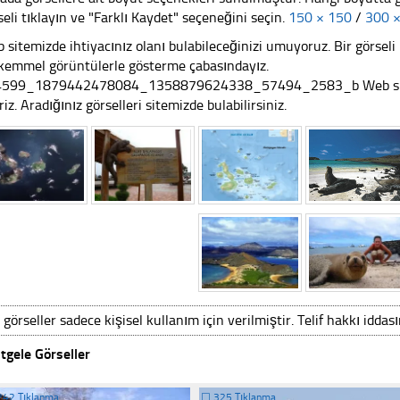
seli tıklayın ve "Farklı Kaydet" seçeneğini seçin.
150 × 150
/
300 
 sitemizde ihtiyacınız olanı bulabileceğinizi umuyoruz. Bir görse
emmel görüntülerle gösterme çabasındayız.
599_1879442478084_1358879624338_57494_2583_b Web sitemiz
riz. Aradığınız görselleri sitemizde bulabilirsiniz.
 görseller sadece kişisel kullanım için verilmiştir. Telif hakkı iddas
tgele Görseller
242 Tıklanma
☐
325 Tıklanma