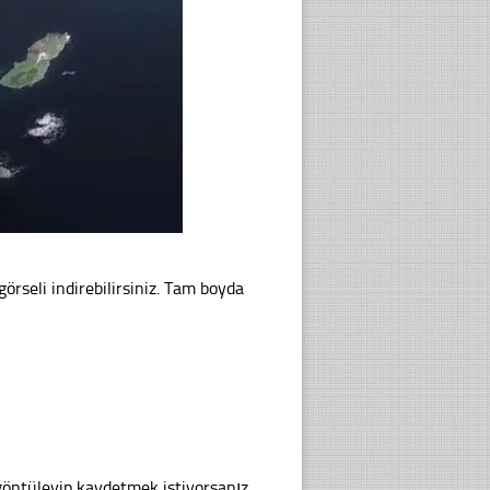
i indirebilirsiniz. Tam boyda
göntüleyip kaydetmek istiyorsanız,