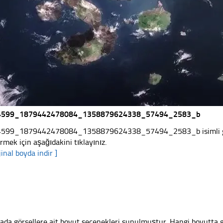
4599_1879442478084_1358879624338_57494_2583_b
599_1879442478084_1358879624338_57494_2583_b isimli görsel
irmek için aşağıdakini tıklayınız.
jinal boyda indir ]
ada görsellere ait boyut seçenekleri sunulmuştur. Hangi boyutta 