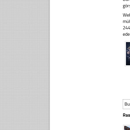
gör
Web
mük
244
ede
Bu
Ras
☐