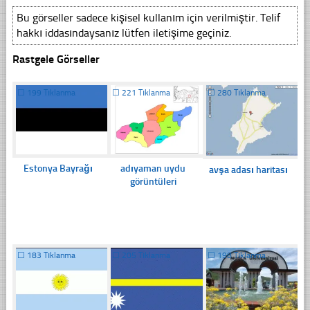
Bu görseller sadece kişisel kullanım için verilmiştir. Telif
hakkı iddasındaysanız lütfen iletişime geçiniz.
Rastgele Görseller
☐
199 Tıklanma
☐
221 Tıklanma
☐
280 Tıklanma
Estonya Bayrağı
adıyaman uydu
avşa adası haritası
görüntüleri
☐
183 Tıklanma
☐
205 Tıklanma
☐
198 Tıklanma