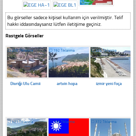
Bu görseller sadece kişisel kullanım için verilmiştir. Telif
hakkı iddasındaysanız lütfen iletişime geçiniz.
Rastgele Görseller
☐
200 Tıklanma
☐
192 Tıklanma
☐
225 Tıklanma
Divriği Ulu Camii
artvin hopa
izmir yeni foça
☐
421 Tıklanma
☐
196 Tıklanma
☐
372 Tıklanma