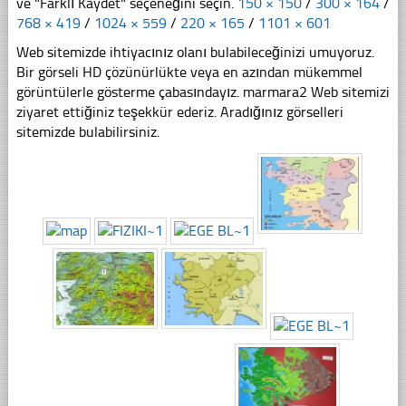
ve "Farklı Kaydet" seçeneğini seçin.
150 × 150
/
300 × 164
/
768 × 419
/
1024 × 559
/
220 × 165
/
1101 × 601
Web sitemizde ihtiyacınız olanı bulabileceğinizi umuyoruz.
Bir görseli HD çözünürlükte veya en azından mükemmel
görüntülerle gösterme çabasındayız. marmara2 Web sitemizi
ziyaret ettiğiniz teşekkür ederiz. Aradığınız görselleri
sitemizde bulabilirsiniz.