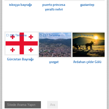
iskoçya bayrağı
puerto princesa
gaziantep
yeraltı nehri
☐
206 Tıklanma
☐
237 Tıklanma
☐
214 Tıklanma
Gürcistan Bayrağı
yozgat
Ardahan çıldır Gölü