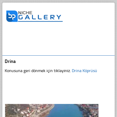
Drina
Konusuna geri dönmek için tıklayınız.
Drina Köprüsü