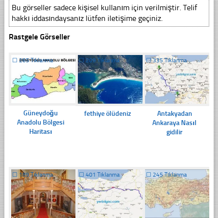
Bu görseller sadece kişisel kullanım için verilmiştir. Telif
hakkı iddasındaysanız lütfen iletişime geçiniz.
Rastgele Görseller
☐
265 Tıklanma
☐
209 Tıklanma
☐
335 Tıklanma
Güneydoğu
fethiye ölüdeniz
Antakyadan
Anadolu Bölgesi
Ankaraya Nasıl
Haritası
gidilir
☐
189 Tıklanma
☐
401 Tıklanma
☐
245 Tıklanma