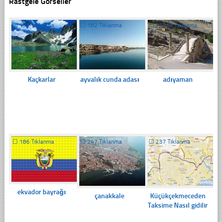
Rastgele Görseller
☐
191 Tıklanma
☐
182 Tıklanma
☐
21718 Tıklanma
Kaçkarlar
ayvalık cunda adası
adıyaman
☐
186 Tıklanma
☐
247 Tıklanma
☐
237 Tıklanma
ekvador bayrağı
çanakkale
Küçükçekmeceden
Taksime Nasıl gidilir