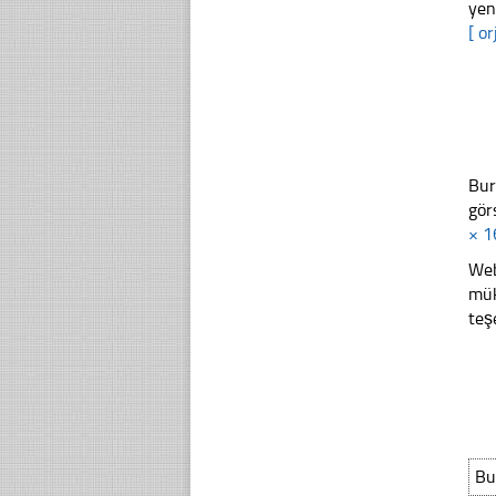
yen
[ or
Bur
gör
× 1
Web
mük
teş
Bu