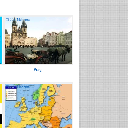
☐
226 Tıklanma
Prag
☐
209 Tıklanma