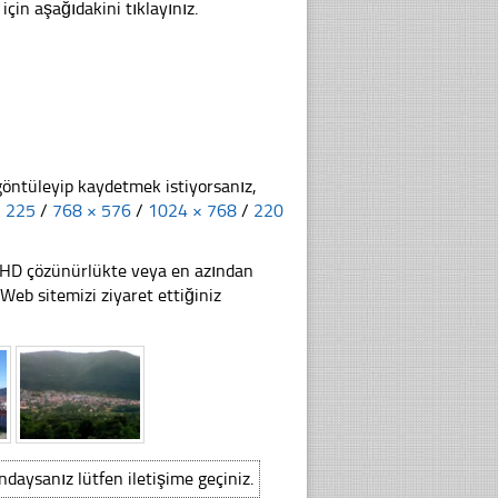
çin aşağıdakini tıklayınız.
göntüleyip kaydetmek istiyorsanız,
× 225
/
768 × 576
/
1024 × 768
/
220
li HD çözünürlükte veya en azından
b sitemizi ziyaret ettiğiniz
ındaysanız lütfen iletişime geçiniz.