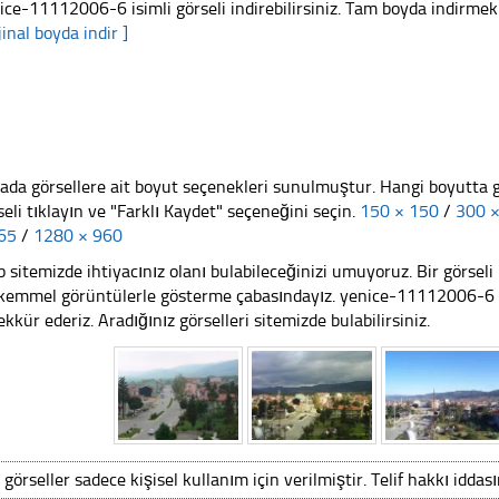
ice-11112006-6 isimli görseli indirebilirsiniz. Tam boyda indirmek i
jinal boyda indir ]
ada görsellere ait boyut seçenekleri sunulmuştur. Hangi boyutta 
seli tıklayın ve "Farklı Kaydet" seçeneğini seçin.
150 × 150
/
300 
65
/
1280 × 960
 sitemizde ihtiyacınız olanı bulabileceğinizi umuyoruz. Bir görse
emmel görüntülerle gösterme çabasındayız. yenice-11112006-6 We
ekkür ederiz. Aradığınız görselleri sitemizde bulabilirsiniz.
 görseller sadece kişisel kullanım için verilmiştir. Telif hakkı iddas