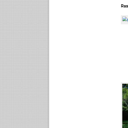
Ras
☐
☐