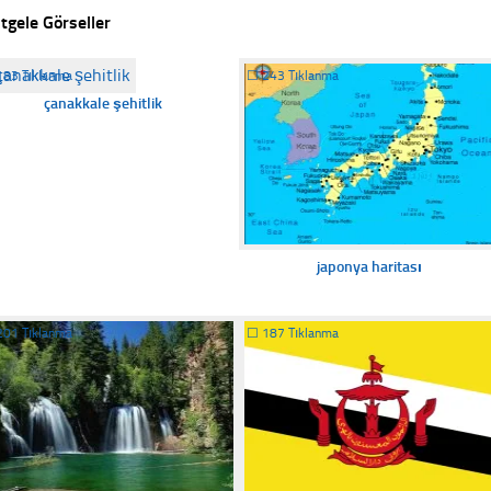
tgele Görseller
183 Tıklanma
☐
243 Tıklanma
çanakkale şehitlik
japonya haritası
201 Tıklanma
☐
187 Tıklanma