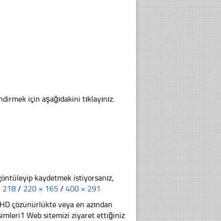
ndirmek için aşağıdakini tıklayınız.
göntüleyip kaydetmek istiyorsanız,
× 218
/
220 × 165
/
400 × 291
li HD çözünürlükte veya en azından
leri1 Web sitemizi ziyaret ettiğiniz