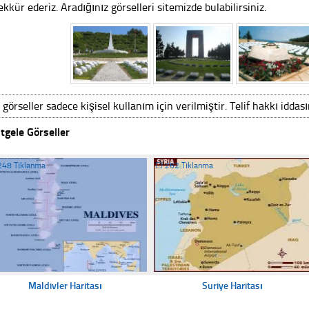
ekkür ederiz. Aradığınız görselleri sitemizde bulabilirsiniz.
 görseller sadece kişisel kullanım için verilmiştir. Telif hakkı iddas
tgele Görseller
248 Tıklanma
☐
262 Tıklanma
Maldivler Haritası
Suriye Haritası