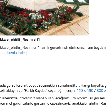
kkale_ehitlii_Resimleri1
kkale_ehitlii_Resimleri1 isimli görseli indirebilirsiniz. Tam boyda i
jinal boyda indir ]
ada görsellere ait boyut seçenekleri sunulmuştur. Hangi boyutta 
seli tıklayın ve "Farklı Kaydet" seçeneğini seçin.
150 × 150
/
300 
 sitemizde ihtiyacınız olanı bulabileceğinizi umuyoruz. Bir görse
emmel görüntülerle gösterme çabasındayız. anakkale_ehitlii_Resim