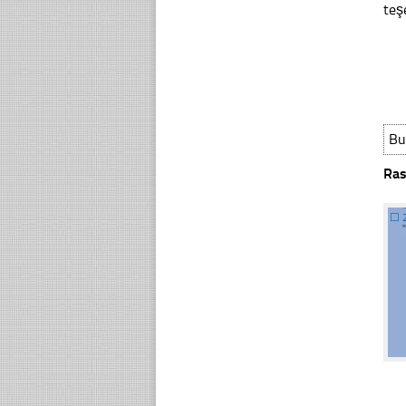
teş
Bu
Ras
☐