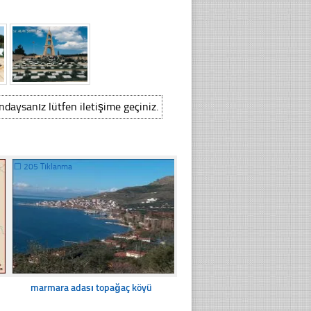
ındaysanız lütfen iletişime geçiniz.
☐
205 Tıklanma
marmara adası topağaç köyü