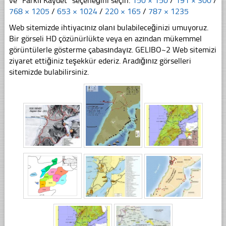
ve "Farklı Kaydet" seçeneğini seçin.
150 × 150
/
191 × 300
/
768 × 1205
/
653 × 1024
/
220 × 165
/
787 × 1235
Web sitemizde ihtiyacınız olanı bulabileceğinizi umuyoruz.
Bir görseli HD çözünürlükte veya en azından mükemmel
görüntülerle gösterme çabasındayız. GELIBO~2 Web sitemizi
ziyaret ettiğiniz teşekkür ederiz. Aradığınız görselleri
sitemizde bulabilirsiniz.