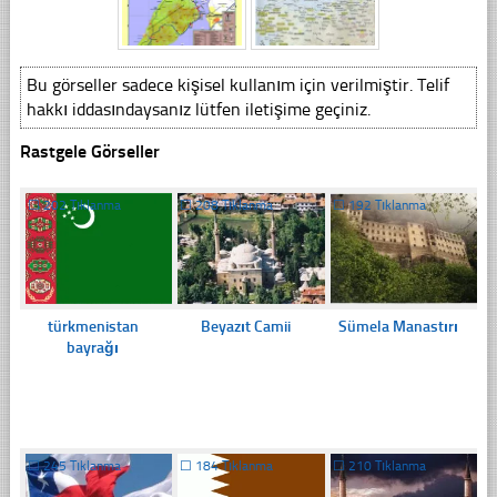
Bu görseller sadece kişisel kullanım için verilmiştir. Telif
hakkı iddasındaysanız lütfen iletişime geçiniz.
Rastgele Görseller
☐
202 Tıklanma
☐
208 Tıklanma
☐
192 Tıklanma
türkmenistan
Beyazıt Camii
Sümela Manastırı
bayrağı
☐
245 Tıklanma
☐
184 Tıklanma
☐
210 Tıklanma