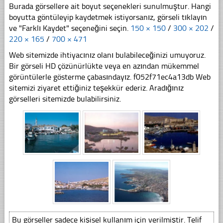
Burada görsellere ait boyut seçenekleri sunulmuştur. Hangi
boyutta göntüleyip kaydetmek istiyorsanız, görseli tıklayın
ve "Farklı Kaydet" seçeneğini seçin.
150 × 150
/
300 × 202
/
220 × 165
/
700 × 471
Web sitemizde ihtiyacınız olanı bulabileceğinizi umuyoruz.
Bir görseli HD çözünürlükte veya en azından mükemmel
görüntülerle gösterme çabasındayız. f052f71ec4a13db Web
sitemizi ziyaret ettiğiniz teşekkür ederiz. Aradığınız
görselleri sitemizde bulabilirsiniz.
Bu görseller sadece kişisel kullanım için verilmiştir. Telif