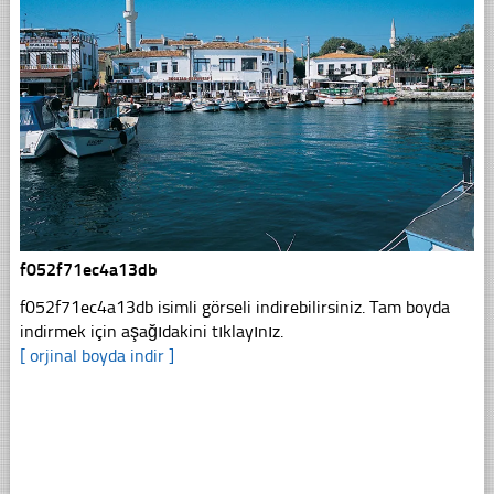
f052f71ec4a13db
f052f71ec4a13db isimli görseli indirebilirsiniz. Tam boyda
indirmek için aşağıdakini tıklayınız.
[ orjinal boyda indir ]