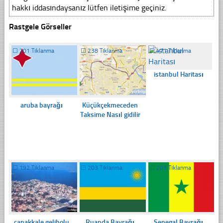
hakkı iddasındaysanız lütfen iletişime geçiniz.
Rastgele Görseller
☐
201 Tıklanma
☐
238 Tıklanma
☐
471 Tıklanma
istanbul Haritası
aruba bayrağı
Küçükçekmeceden
Taksime Nasıl gidilir
☐
192 Tıklanma
☐
203 Tıklanma
☐
203 Tıklanma
çanakkale gelibolu
Ruanda Bayrağı
Senegal Bayrağı